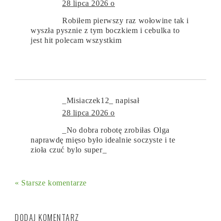
28 lipca 2026 o
Robiłem pierwszy raz wołowine tak i
wyszła pysznie z tym boczkiem i cebulka to
jest hit polecam wszystkim
_Misiaczek12_
napisał
28 lipca 2026 o
_No dobra robotę zrobiłas Olga
naprawdę mięso było idealnie soczyste i te
zioła czuć bylo super_
« Starsze komentarze
DODAJ KOMENTARZ