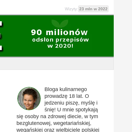
Wizyty:
23 mln w 2022
Bloga kulinarnego
prowadzę 18 lat. O
jedzeniu piszę, myślę i
śnię! U mnie spotykają
się osoby na zdrowej diecie, w tym
bezglutenowej, wegetariańskiej,
wegańskiej oraz wielbiciele polskiej