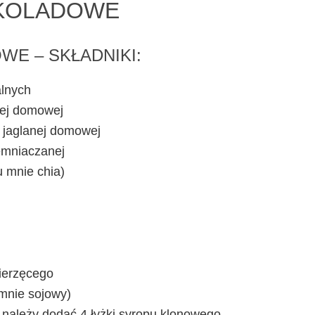
EKOLADOWE
E – SKŁADNIKI:
alnych
nej domowej
i jaglanej domowej
iemniaczanej
u mnie chia)
wierzęcego
 mnie sojowy)
ne należy dodać 4 łyżki syropu klonowego.