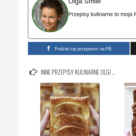
Olga Smile
Przepisy kulinarne to moja 
Podziel się przepisem na FB
INNE PRZEPISY KULINARNE OLGI ...