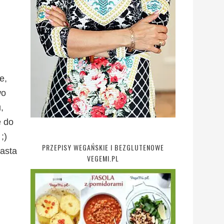
e,
wo
,
ę do
;)
PRZEPISY WEGAŃSKIE I BEZGLUTENOWE
iasta
VEGEMI.PL