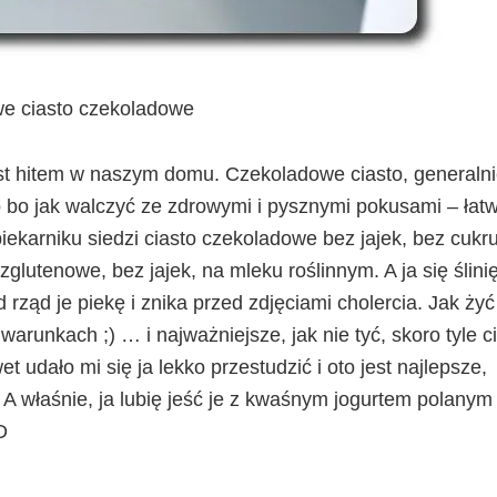
e ciasto czekoladowe
st hitem w naszym domu. Czekoladowe ciasto, generalni
o bo jak walczyć ze zdrowymi i pysznymi pokusami – łat
piekarniku siedzi ciasto czekoladowe bez jajek, bez cukru
lutenowe, bez jajek, na mleku roślinnym. A ja się ślini
 rząd je piekę i znika przed zdjęciami cholercia. Jak żyć 
arunkach ;) … i najważniejsze, jak nie tyć, skoro tyle c
t udało mi się ja lekko przestudzić i oto jest najlepsze,
.
A właśnie, ja lubię jeść je z kwaśnym jogurtem polanym
D