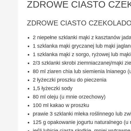
ZDROWE CIASTO CZ
ZDROWE CIASTO CZEKOLADOW
2 niepełne szklanki mąki z kasztanów jad
1 szklanka mąki gryczanej lub mąki jagla
1 szklanka mąki z sorgo, ryżowej lub mąk
2/3 szklanki skrobi ziemniaczanej/mąki z
80 ml ziaren chia lub siemienia lnianego (
2 łyżeczki proszku do pieczenia
1,5 łyżeczki sody
80 ml oleju (u mnie orzechowy)
100 ml kakao w proszku
prawie 3 szklanki mleka roślinnego lub z
125 g opakowanie jogurtu naturalnego (u
jeśli lubicie ciasta słodkie, mniej wytraw