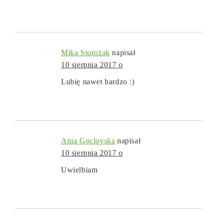
Mika Storożak
napisał
10 sierpnia 2017 o
Lubię nawet bardzo :)
Ania Goclovska
napisał
10 sierpnia 2017 o
Uwielbiam