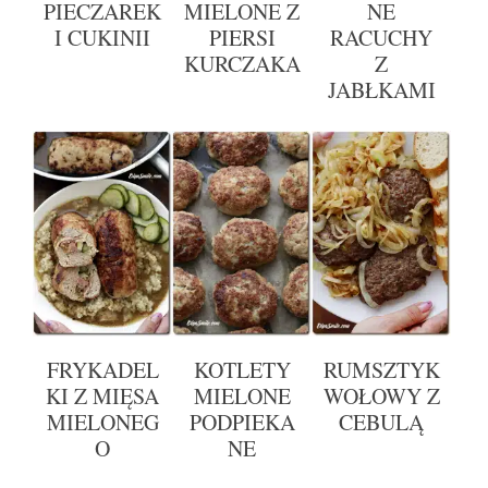
PIECZAREK
MIELONE Z
NE
I CUKINII
PIERSI
RACUCHY
KURCZAKA
Z
JABŁKAMI
FRYKADEL
KOTLETY
RUMSZTYK
KI Z MIĘSA
MIELONE
WOŁOWY Z
MIELONEG
PODPIEKA
CEBULĄ
O
NE