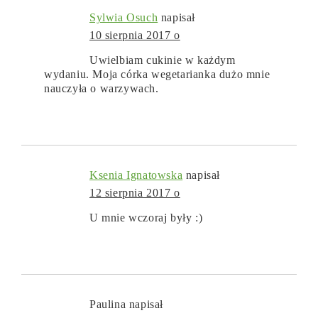
Sylwia Osuch
napisał
10 sierpnia 2017 o
Uwielbiam cukinie w każdym
wydaniu. Moja córka wegetarianka dużo mnie
nauczyła o warzywach.
Ksenia Ignatowska
napisał
12 sierpnia 2017 o
U mnie wczoraj były :)
Paulina
napisał