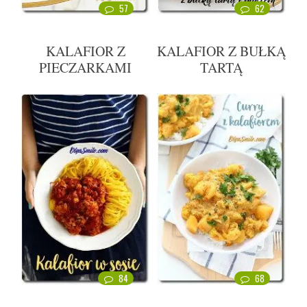
57
62
KALAFIOR Z
KALAFIOR Z BUŁKĄ
PIECZARKAMI
TARTĄ
84
68