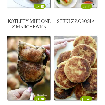
48
51
KOTLETY MIELONE
STEKI Z ŁOSOSIA
Z MARCHEWKĄ
79
30