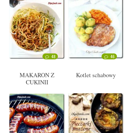
48
46
MAKARON Z
Kotlet schabowy
CUKINII