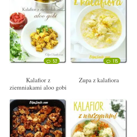
52
115
Kalafior z
Zupa z kalafiora
ziemniakami aloo gobi