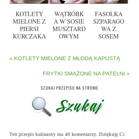
KOTLETY
WĄTRÓBK
FASOLKA
MIELONE Z
A W SOSIE
SZPARAGO
PIERSI
MUSZTARD
WA Z
KURCZAKA
OWYM
SOSEM
« KOTLETY MIELONE Z MŁODĄ KAPUSTĄ
FRYTKI SMAŻONE NA PATELNI »
SZUKAJ PRZEPISU NA STRONIE
Ten przepis kulinarny ma 40 komentarzy. Dziękuję Ci