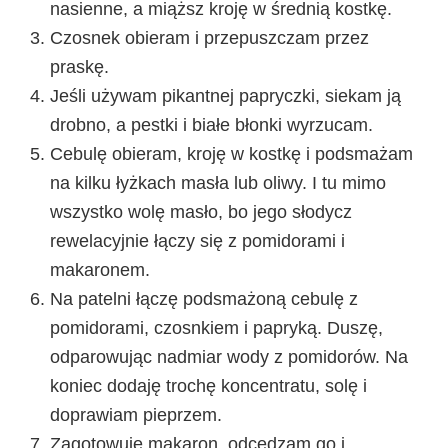
nasienne, a miąższ kroję w średnią kostkę.
Czosnek obieram i przepuszczam przez
praskę.
Jeśli używam pikantnej papryczki, siekam ją
drobno, a pestki i białe błonki wyrzucam.
Cebulę obieram, kroję w kostkę i podsmażam
na kilku łyżkach masła lub oliwy. I tu mimo
wszystko wolę masło, bo jego słodycz
rewelacyjnie łączy się z pomidorami i
makaronem.
Na patelni łączę podsmażoną cebulę z
pomidorami, czosnkiem i papryką. Duszę,
odparowując nadmiar wody z pomidorów. Na
koniec dodaję trochę koncentratu, solę i
doprawiam pieprzem.
Zagotowuję makaron, odcedzam go i