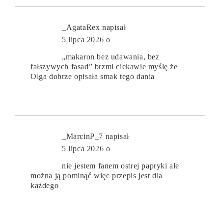
_AgataRex
napisał
5 lipca 2026 o
„makaron bez udawania, bez
fałszywych fasad” brzmi ciekawie myślę że
Olga dobrze opisała smak tego dania
_MarcinP_7
napisał
5 lipca 2026 o
nie jestem fanem ostrej papryki ale
można ją pominąć więc przepis jest dla
każdego