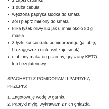
2 ząbki czosnku
1 duża cebula
wędzona papryka słodka do smaku
sól i pieprz mielony do smaku
kilka łyżek oliwy lub jak u mnie około 80 g
masła
3 łyżki koncentratu pomidorowego (ja lubię,
bo zagęszcza i intensyfikuje smak)
ulubiony makaron pszenny, gryczany KETO
lub bezglutenowy
SPAGHETTI Z POMIDORAMI I PAPRYKĄ –
PRZEPIS:
Zagotowuję wodę w garnku.
Papryki myję, wykrawam z nich gniazda