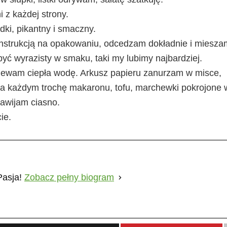
 z każdej strony.
dki, pikantny i smaczny.
instrukcją na opakowaniu, odcedzam dokładnie i miesz
ć wyrazisty w smaku, taki my lubimy najbardziej.
nalewam ciepła wodę. Arkusz papieru zanurzam w misce,
na każdym trochę makaronu, tofu, marchewki pokrojone 
Zawijam ciasno.
ie.
Pasja!
Zobacz pełny biogram