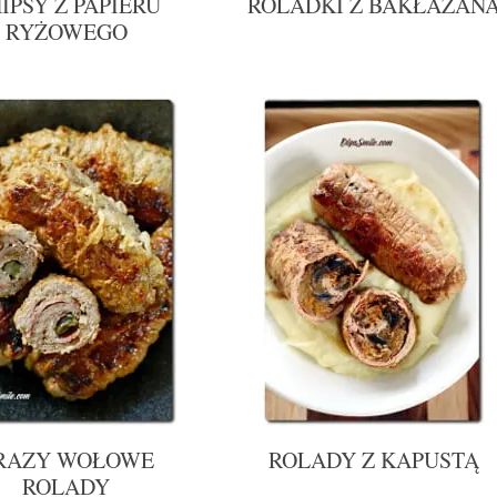
IPSY Z PAPIERU
ROLADKI Z BAKŁAŻAN
RYŻOWEGO
RAZY WOŁOWE
ROLADY Z KAPUSTĄ
ROLADY