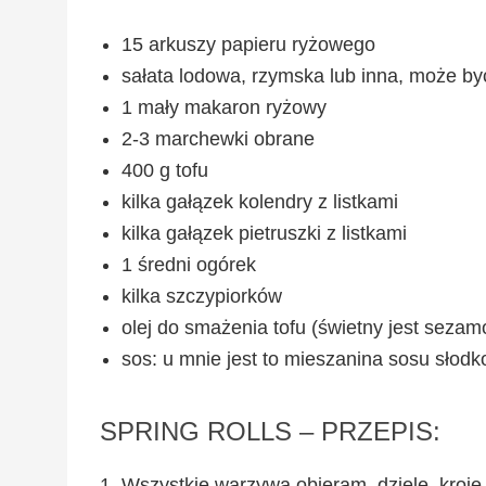
15 arkuszy papieru ryżowego
sałata lodowa, rzymska lub inna, może b
1 mały makaron ryżowy
2-3 marchewki obrane
400 g tofu
kilka gałązek kolendry z listkami
kilka gałązek pietruszki z listkami
1 średni ogórek
kilka szczypiorków
olej do smażenia tofu (świetny jest seza
sos: u mnie jest to mieszanina sosu sło
SPRING ROLLS – PRZEPIS:
Wszystkie warzywa obieram, dzielę, kroje w