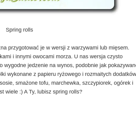
Spring rolls
ożna przygotować je w wersji z warzywami lub mięsem.
etkami i innymi owocami morza. U nas wersja czysto
 To wygodne jedzenie na wynos, podobnie jak pokazywan
 rolki wykonane z papieru ryżowego i rozmaitych dodatkó
sosie, smażone tofu, marchewka, szczypiorek, ogórek i
 wiele :) A Ty, lubisz spring rolls?