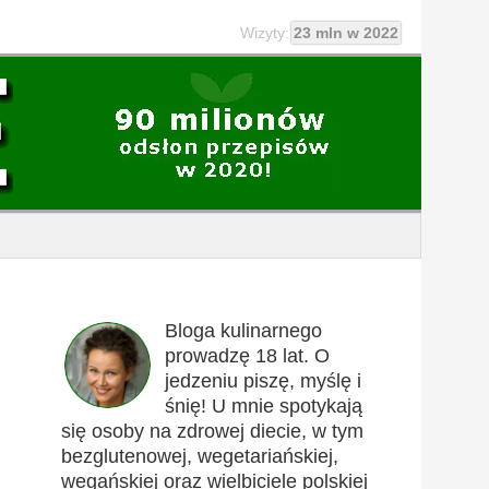
Wizyty:
23 mln w 2022
Bloga kulinarnego
prowadzę 18 lat. O
jedzeniu piszę, myślę i
śnię! U mnie spotykają
się osoby na zdrowej diecie, w tym
bezglutenowej, wegetariańskiej,
wegańskiej oraz wielbiciele polskiej