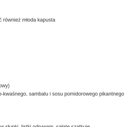
yć również młoda kapusta
mowy)
dko-kwaśnego, sambalu i sosu pomidorowego pikantnego
 słupki, listki odrywam, sałatę szatkuję.