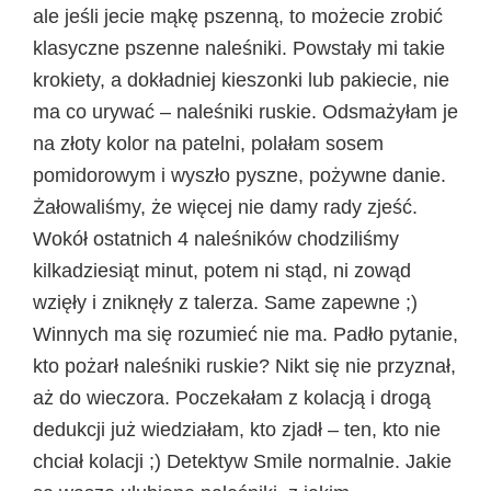
ale jeśli jecie mąkę pszenną, to możecie zrobić
klasyczne pszenne naleśniki. Powstały mi takie
krokiety, a dokładniej kieszonki lub pakiecie, nie
ma co urywać – naleśniki ruskie. Odsmażyłam je
na złoty kolor na patelni, polałam sosem
pomidorowym i wyszło pyszne, pożywne danie.
Żałowaliśmy, że więcej nie damy rady zjeść.
Wokół ostatnich 4 naleśników chodziliśmy
kilkadziesiąt minut, potem ni stąd, ni zowąd
wzięły i zniknęły z talerza. Same zapewne ;)
Winnych ma się rozumieć nie ma. Padło pytanie,
kto pożarł naleśniki ruskie? Nikt się nie przyznał,
aż do wieczora. Poczekałam z kolacją i drogą
dedukcji już wiedziałam, kto zjadł – ten, kto nie
chciał kolacji ;) Detektyw Smile normalnie. Jakie