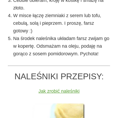
Cebule obieram, kroję w kostkę i smażę na
złoto.
W misce łączę ziemniaki z serem lub tofu,
cebulą, solą i pieprzem. I proszę, farsz
gotowy :)
Na środek naleśnika układam farsz zwijam go
w kopertę. Odsmażam na oleju, podaję na
gorąco z sosem pomidorowym. Pychota!
NALEŚNIKI PRZEPISY:
Jak zrobić naleśniki