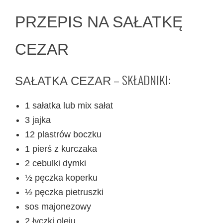
PRZEPIS NA SAŁATKĘ
CEZAR
– SKŁADNIKI:
SAŁATKA CEZAR
1 sałatka lub mix sałat
3 jajka
12 plastrów boczku
1 pierś z kurczaka
2 cebulki dymki
½ pęczka koperku
½ pęczka pietruszki
sos majonezowy
2 łyczki oleju