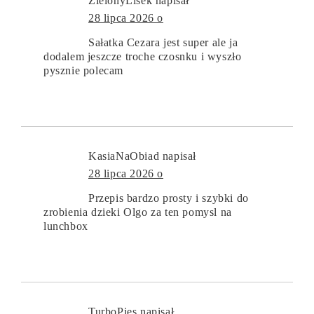
ZielonyLisek
napisał
28 lipca 2026 o
Sałatka Cezara jest super ale ja
dodalem jeszcze troche czosnku i wyszło
pysznie polecam
KasiaNaObiad
napisał
28 lipca 2026 o
Przepis bardzo prosty i szybki do
zrobienia dzieki Olgo za ten pomysl na
lunchbox
TurboPies
napisał