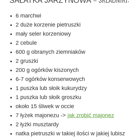
SAŁATKA JARZYNOWA
6 marchwi
2 duże korzenie pietruszki
mały seler korzeniowy
2 cebule
600 g obranych ziemniaków
2 gruszki
200 g ogórków kiszonych
6-7 ogórków konserwowych
1 puszka lub słoik kukurydzy
1 puszka lub słoik groszku
około 15 śliwek w occie
7 łyżek majonezu ->
jak zrobić majonez
2 łyżki musztardy
natka pietruszki w takiej ilości w jakiej lubisz