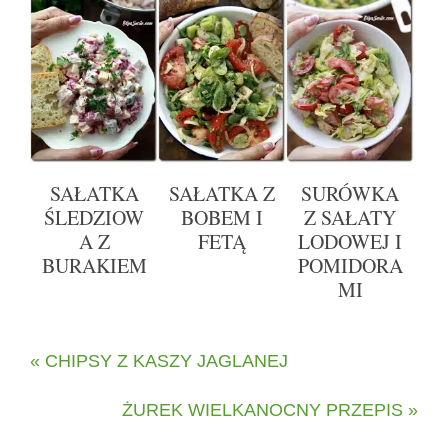
SAŁATKA
SAŁATKA Z
SURÓWKA
ŚLEDZIOW
BOBEM I
Z SAŁATY
A Z
FETĄ
LODOWEJ I
BURAKIEM
POMIDORA
MI
« CHIPSY Z KASZY JAGLANEJ
ŻUREK WIELKANOCNY PRZEPIS »