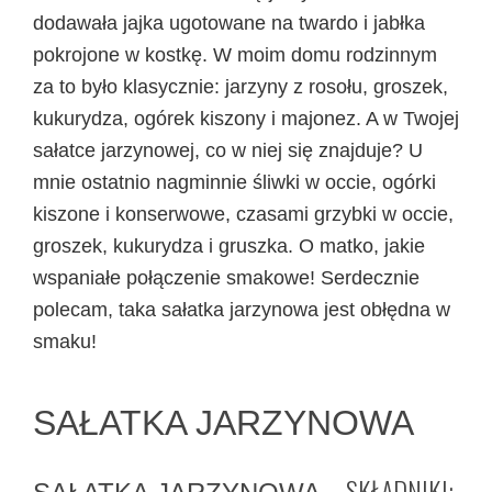
dodawała jajka ugotowane na twardo i jabłka
pokrojone w kostkę. W moim domu rodzinnym
za to było klasycznie: jarzyny z rosołu, groszek,
kukurydza, ogórek kiszony i majonez. A w Twojej
sałatce jarzynowej, co w niej się znajduje? U
mnie ostatnio nagminnie śliwki w occie, ogórki
kiszone i konserwowe, czasami grzybki w occie,
groszek, kukurydza i gruszka. O matko, jakie
wspaniałe połączenie smakowe! Serdecznie
polecam, taka sałatka jarzynowa jest obłędna w
smaku!
SAŁATKA JARZYNOWA
– SKŁADNIKI: