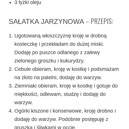
3 łyżki oleju
– PRZEPIS:
SAŁATKA JARZYNOWA
Ugotowaną włoszczyznę kroję w drobną
kosteczkę i przekładam do dużej miski.
Dodaję po puszce odlanego z zalewy
zielonego groszku i kukurydzy.
Cebule obieram, kroję w kostkę i podsmażam
na złoto na patelni, dodaję do warzyw.
Ziemniaki obieram, kroję w kostkę i gotuje do
miękkości, odlewam, studzę i dodaję do
warzyw.
Ogórki kiszone i konserwowe, kroję drobno i
dodaję do warzyw. Podobnie postępuję z
gruszką i śliwkami w occie.