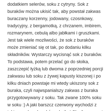
dodatkiem selerów, soku z cytryny. Sok z
buraków można ukisić tak, aby powstał zakwas
buraczany korzenny, jodowany, czosnkowy,
tradycyjny, z bergamotką, z chrzanem, imbirem,
rozmarynem, cebulą albo jabłkami i gruszkami.
Jest tak wiele mozliwości, że sok z buraków
może zmieniać się ot tak, po dodaniu kilku
składników. Wystarczy wycisnąć sok z buraków.
To podstawa, potem przelać go do słoika,
zaszczepić łyżką lub dwoma z poprzedniej porcji
zakwasu lub soku z żywej kapusty kiszonej i po
kilku dniach powstaje mi wtedy ukiszony sok z
buraka, czyli najwspanialszy zakwas z buraka
przygotowywany z soku. Tak zwane 100% soku
w soku :) A jaki barszcz czerwony wychodzi z