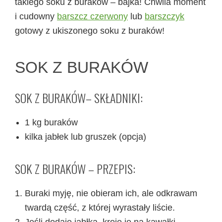
takiego soku z buraków – bajka! Chwila moment
i cudowny
barszcz czerwony
lub
barszczyk
gotowy z ukiszonego soku z buraków!
SOK Z BURAKÓW
SOK Z BURAKÓW– SKŁADNIKI:
1 kg buraków
kilka jabłek lub gruszek (opcja)
SOK Z BURAKÓW – PRZEPIS:
Buraki myję, nie obieram ich, ale odkrawam
twardą część, z której wyrastały liście.
Jeśli dodaję jabłka, kroję je na kawałki.