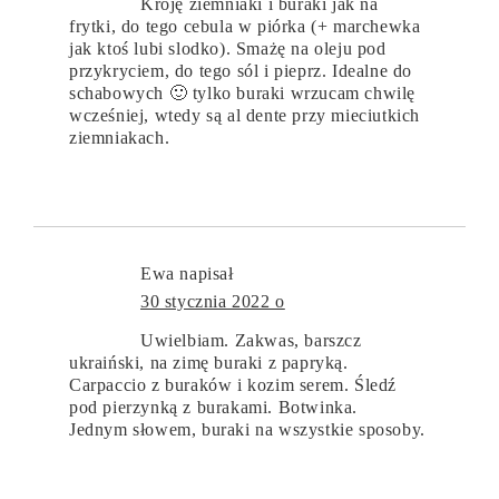
Kroję ziemniaki i buraki jak na
frytki, do tego cebula w piórka (+ marchewka
jak ktoś lubi slodko). Smażę na oleju pod
przykryciem, do tego sól i pieprz. Idealne do
schabowych 🙂 tylko buraki wrzucam chwilę
wcześniej, wtedy są al dente przy mieciutkich
ziemniakach.
Ewa
napisał
30 stycznia 2022 o
Uwielbiam. Zakwas, barszcz
ukraiński, na zimę buraki z papryką.
Carpaccio z buraków i kozim serem. Śledź
pod pierzynką z burakami. Botwinka.
Jednym słowem, buraki na wszystkie sposoby.