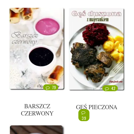
79
42
BARSZCZ
GĘŚ PIECZONA
CZERWONY
39