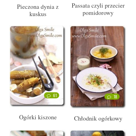
Passata czyli przecier
Pieczona dynia z
pomidorowy
kuskus
61
18
Ogórki kiszone
Chłodnik ogórkowy