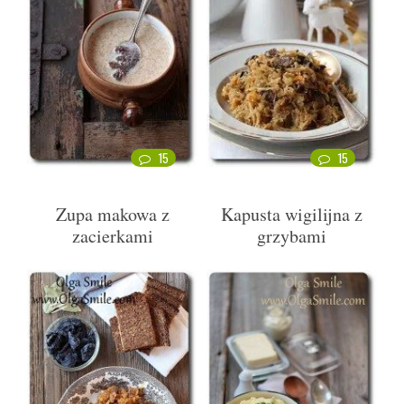
15
15
Zupa makowa z
Kapusta wigilijna z
zacierkami
grzybami