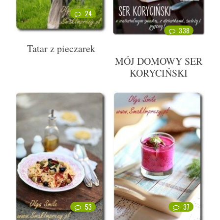
24
338
Tatar z pieczarek
MÓJ DOMOWY SER
KORYCIŃSKI
53
37