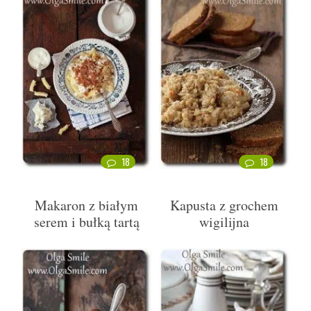
18
18
Makaron z białym
Kapusta z grochem
serem i bułką tartą
wigilijna