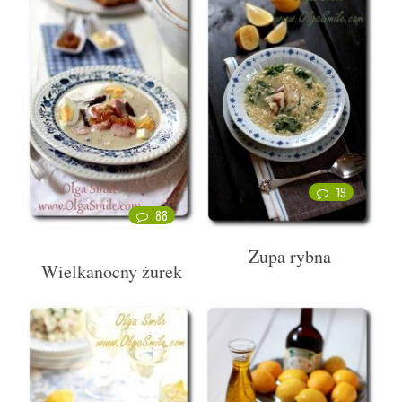
19
88
Zupa rybna
Wielkanocny żurek