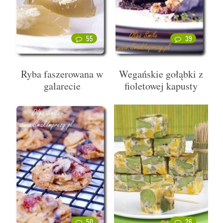
55
39
Ryba faszerowana w
Wegańskie gołąbki z
galarecie
fioletowej kapusty
50
26