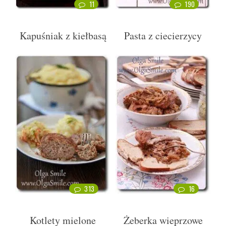
11
190
Kapuśniak z kiełbasą
Pasta z ciecierzycy
313
16
Kotlety mielone
Żeberka wieprzowe