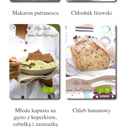
Makaron puttanesca
Chłodnik litewski
77
52
Młoda kapusta na
Chleb bananowy
gęsto z koperkiem,
cebulką i zasmażką