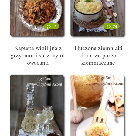
14
24
Kapusta wigilijna z
Tłuczone ziemniaki
grzybami i suszonymi
domowe puree
owocami
ziemniaczane