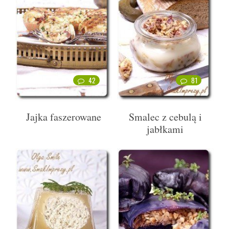
42
81
Jajka faszerowane
Smalec z cebulą i
jabłkami