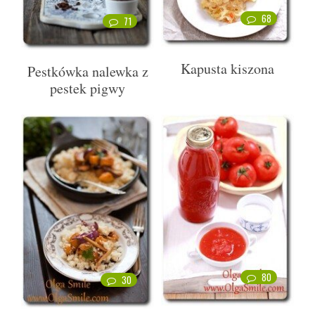
68
71
Kapusta kiszona
Pestkówka nalewka z
pestek pigwy
80
30