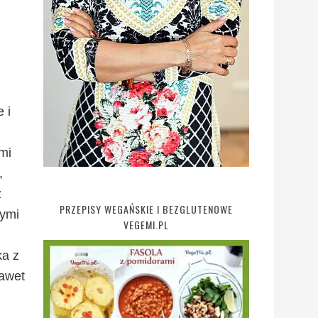
 i
mi
,
z
PRZEPISY WEGAŃSKIE I BEZGLUTENOWE
nymi
VEGEMI.PL
ka z
nawet