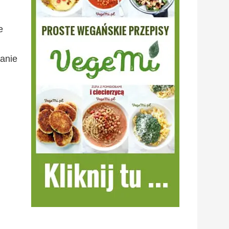
e
danie