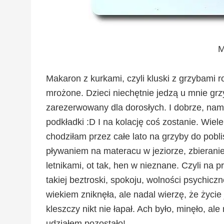
M
Makaron z kurkami, czyli kluski z grzybami r
mrożone. Dzieci niechętnie jedzą u mnie grz
zarezerwowany dla dorosłych. I dobrze, nam 
podkładki :D I na kolację coś zostanie. Wiel
chodziłam przez całe lato na grzyby do pobli
pływaniem na materacu w jeziorze, zbierani
letnikami, ot tak, hen w nieznane. Czyli na p
takiej beztroski, spokoju, wolności psychicz
wiekiem zniknęła, ale nadal wierzę, że życi
kleszczy nikt nie łapał. Ach było, minęło, al
udziałem pozostało!