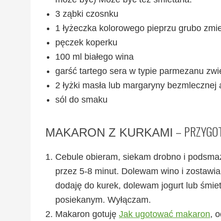
3 ząbki czosnku
1 łyżeczka kolorowego pieprzu grubo zmi
pęczek koperku
100 ml białego wina
garść tartego sera w typie parmezanu zw
2 łyżki masła lub margaryny bezmlecznej a
sól do smaku
– PRZYGO
MAKARON Z KURKAMI
Cebule obieram, siekam drobno i podsmaż
przez 5-8 minut. Dolewam wino i zostawia
dodaję do kurek, dolewam jogurt lub śmi
posiekanym. Wyłączam.
Makaron gotuję
Jak ugotować makaron
, 