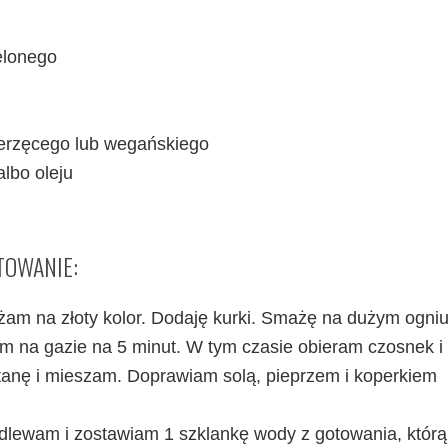
elonego
ierzęcego lub wegańskiego
lbo oleju
TOWANIE:
am na złoty kolor. Dodaję kurki. Smażę na dużym ogni
m na gazie na 5 minut. W tym czasie obieram czosnek i
etanę i mieszam. Doprawiam solą, pieprzem i koperkiem
odlewam i zostawiam 1 szklankę wody z gotowania, którą