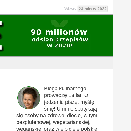
Wizyty:
23 mln w 2022
Bloga kulinarnego
prowadzę 18 lat. O
jedzeniu piszę, myślę i
śnię! U mnie spotykają
się osoby na zdrowej diecie, w tym
bezglutenowej, wegetariańskiej,
wegańskiej oraz wielbiciele polskiej