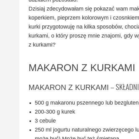
Dzisiaj zdecydowałam się pokazać wam maka
koperkiem, pieprzem kolorowym i czosnkiem.
kurki przygotowuję na kilka sposobów, cho
kurkami, o który proszę mnie znajomi, gdy w
z kurkami?
MAKARON Z KURKAMI
– SKŁADNI
MAKARON Z KURKAMI
500 g makaronu pszennego lub bezgluten
200-300 g kurek
3 cebule
250 ml jogurtu naturalnego zwierzęcego l
może być) Może być też śmietana.