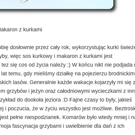
akaron z kurkami
obię dosłownie przez cały rok, wykorzystując kurki świeże
yby, więc sos kurkowy i makaron z kurkami jest
tez się cos od życia należy ;) W końcu nikt nie podjada 
e lat temu, gdy mieliśmy działkę na pojezierzu brodnickim
skich lasów. Generalnie każde wakacje kojarzyły mi się 
em grzybów i jeżyn oraz całodniowymi wycieczkami z in
rzykład do dookoła jeziora :D Fajne czasy to były, jakieś
nej i poczucia, że w życiu wszystko jest możliwe. Beztros
e jest pełne niespodzianek. Komarów było wtedy mniej i 
e moja fascynacja grzybami i uwielbienie dla dań z ich