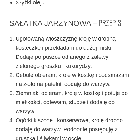
3 łyżki oleju
– PRZEPIS:
SAŁATKA JARZYNOWA
Ugotowaną włoszczyznę kroję w drobną
kosteczkę i przekładam do dużej miski.
Dodaję po puszce odlanego z zalewy
zielonego groszku i kukurydzy.
Cebule obieram, kroję w kostkę i podsmażam
na złoto na patelni, dodaję do warzyw.
Ziemniaki obieram, kroję w kostkę i gotuje do
miękkości, odlewam, studzę i dodaję do
warzyw.
Ogórki kiszone i konserwowe, kroję drobno i
dodaję do warzyw. Podobnie postępuję z
gruszką i śliwkami w occie.