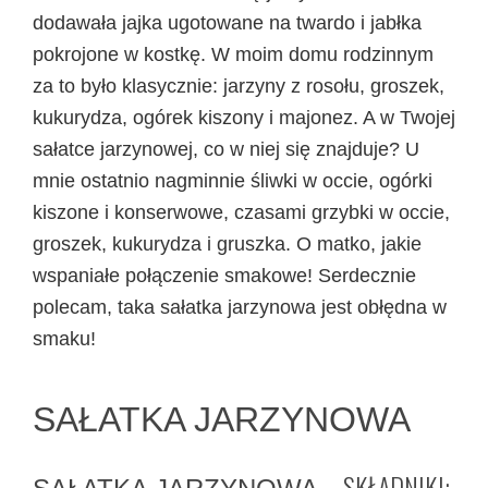
dodawała jajka ugotowane na twardo i jabłka
pokrojone w kostkę. W moim domu rodzinnym
za to było klasycznie: jarzyny z rosołu, groszek,
kukurydza, ogórek kiszony i majonez. A w Twojej
sałatce jarzynowej, co w niej się znajduje? U
mnie ostatnio nagminnie śliwki w occie, ogórki
kiszone i konserwowe, czasami grzybki w occie,
groszek, kukurydza i gruszka. O matko, jakie
wspaniałe połączenie smakowe! Serdecznie
polecam, taka sałatka jarzynowa jest obłędna w
smaku!
SAŁATKA JARZYNOWA
– SKŁADNIKI: