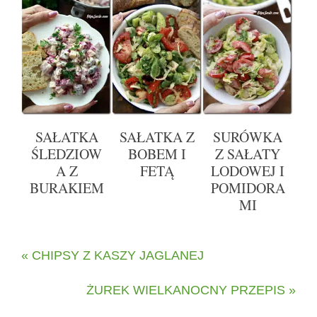
SAŁATKA
SAŁATKA Z
SURÓWKA
ŚLEDZIOW
BOBEM I
Z SAŁATY
A Z
FETĄ
LODOWEJ I
BURAKIEM
POMIDORA
MI
« CHIPSY Z KASZY JAGLANEJ
ŻUREK WIELKANOCNY PRZEPIS »