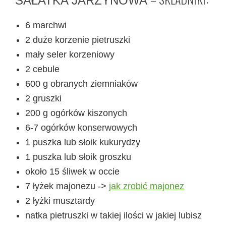
SAŁATKA JARZYNOWA
6 marchwi
2 duże korzenie pietruszki
mały seler korzeniowy
2 cebule
600 g obranych ziemniaków
2 gruszki
200 g ogórków kiszonych
6-7 ogórków konserwowych
1 puszka lub słoik kukurydzy
1 puszka lub słoik groszku
około 15 śliwek w occie
7 łyżek majonezu ->
jak zrobić majonez
2 łyżki musztardy
natka pietruszki w takiej ilości w jakiej lubisz