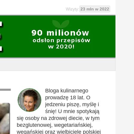
Wizyty:
23 mln w 2022
Bloga kulinarnego
prowadzę 18 lat. O
jedzeniu piszę, myślę i
śnię! U mnie spotykają
się osoby na zdrowej diecie, w tym
bezglutenowej, wegetariańskiej,
wegańskiej oraz wielbiciele polskiej