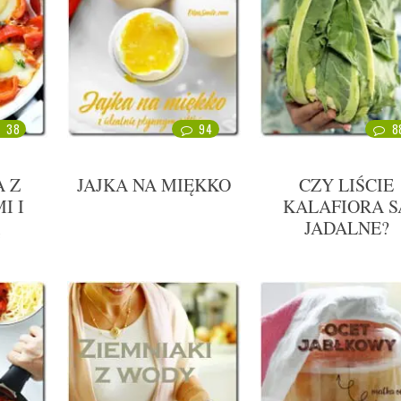
38
94
8
 Z
JAJKA NA MIĘKKO
CZY LIŚCIE
I I
KALAFIORA S
Ą
JADALNE?