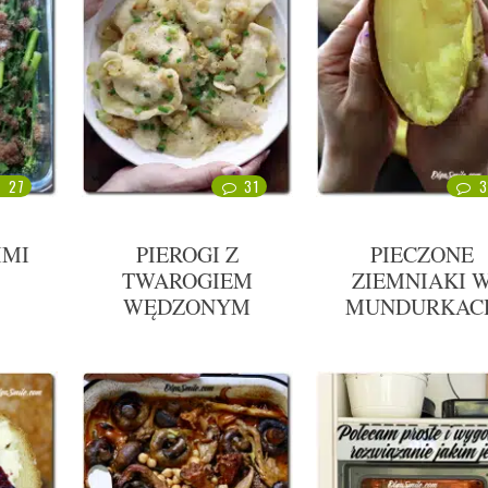
27
31
3
IMI
PIEROGI Z
PIECZONE
TWAROGIEM
ZIEMNIAKI 
WĘDZONYM
MUNDURKAC