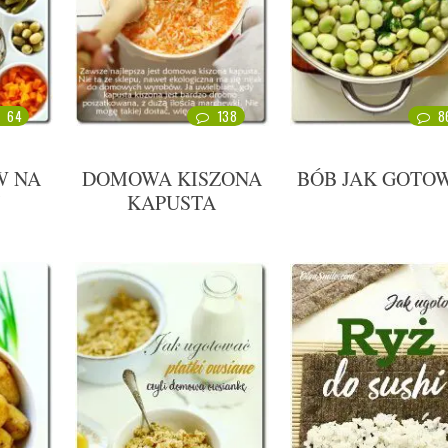
64
138
8
W NA
DOMOWA KISZONA
BÓB JAK GOTO
KAPUSTA