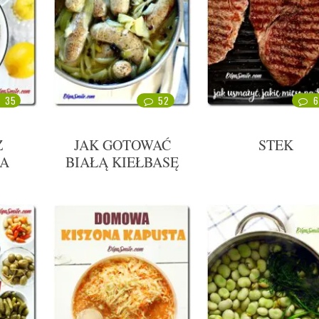
35
52
6
Z
JAK GOTOWAĆ
STEK
RA
BIAŁĄ KIEŁBASĘ