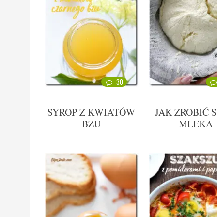
30
SYROP Z KWIATÓW
JAK ZROBIĆ S
BZU
MLEKA