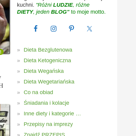
kuchni.
"Różni
LUDZIE
, różne
DIETY
, jeden
BLOG"
to moje motto.
Dieta Bezglutenowa
1
Dieta Ketogeniczna
Dieta Wegańska
W
Dieta Wegetariańska
H
Co na obiad
Śniadania i kolacje
Inne diety i kategorie …
Przepisy na imprezy
Znajdź PRZEPIS