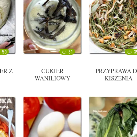
50
31
3
ER Z
CUKIER
PRZYPRAWA 
WANILIOWY
KISZENIA