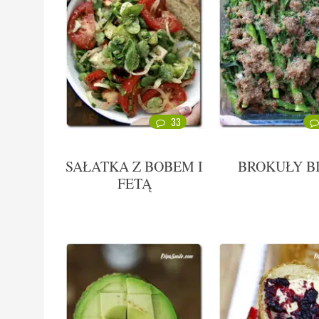
33
SAŁATKA Z BOBEM I
BROKUŁY B
FETĄ