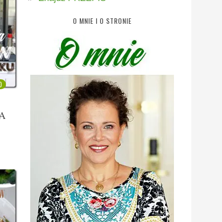
O MNIE I O STRONIE
0
A