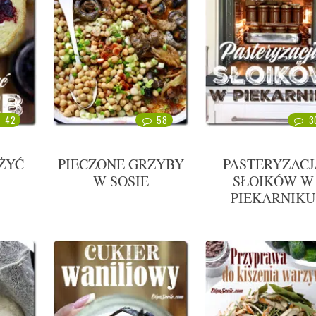
42
58
3
ŻYĆ
PIECZONE GRZYBY
PASTERYZACJ
W SOSIE
SŁOIKÓW W
PIEKARNIKU