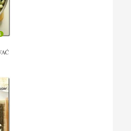
6
WAĆ