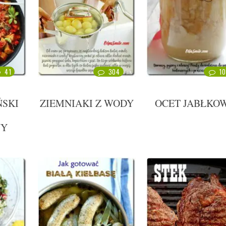
41
304
10
SKI
ZIEMNIAKI Z WODY
OCET JABŁKO
NY