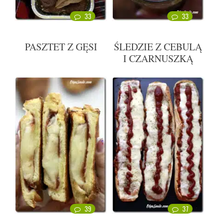
33
33
PASZTET Z GĘSI
ŚLEDZIE Z CEBULĄ
I CZARNUSZKĄ
39
37