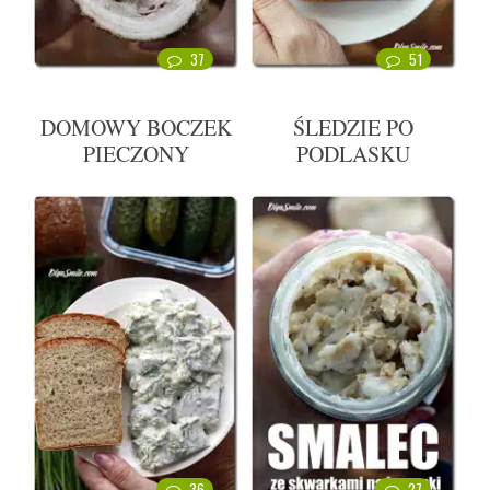
37
51
DOMOWY BOCZEK
ŚLEDZIE PO
PIECZONY
PODLASKU
36
27