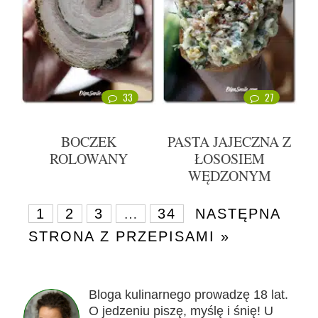
33
27
BOCZEK
PASTA JAJECZNA Z
ROLOWANY
ŁOSOSIEM
WĘDZONYM
1
2
3
…
34
NASTĘPNA
STRONA Z PRZEPISAMI »
Bloga kulinarnego prowadzę 18 lat.
O jedzeniu piszę, myślę i śnię! U