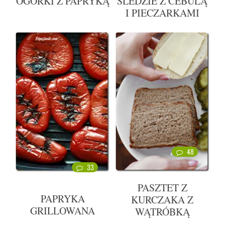
OGÓRKI Z PAPRYKĄ
ŚLEDZIE Z CEBULĄ
I PIECZARKAMI
48
33
PASZTET Z
PAPRYKA
KURCZAKA Z
GRILLOWANA
WĄTRÓBKĄ