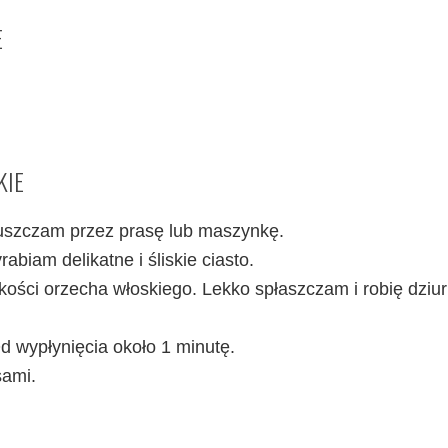
E
KIE
epuszczam przez prasę lub maszynkę.
abiam delikatne i śliskie ciasto.
lkości orzecha włoskiego. Lekko spłaszczam i robię dziu
Od wypłynięcia około 1 minutę.
sami.