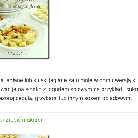
ka jaglane lub kluski jaglane są u mnie w domu wersją k
ać je na słodko z jogurtem sojowym na przykład i cuk
dsmażoną cebulą, grzybami lub innym sosem obiadowym.
ak zrobić makaron