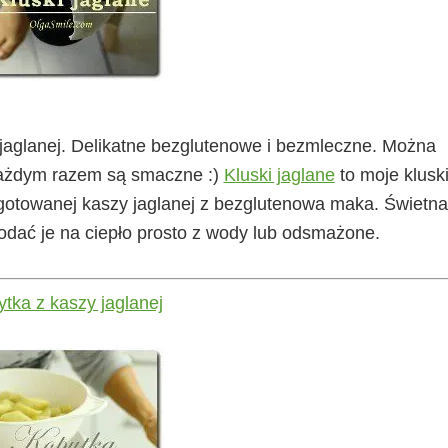
y jaglanej. Delikatne bezglutenowe i bezmleczne. Można
każdym razem są smaczne :)
Kluski jaglane
to moje klusk
otowanej kaszy jaglanej z bezglutenowa maka. Świetna
dać je na ciepło prosto z wody lub odsmażone.
tka z kaszy jaglanej