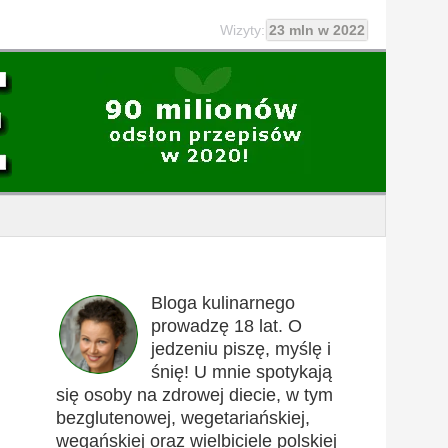
Wizyty:
23 mln w 2022
Bloga kulinarnego
prowadzę 18 lat. O
jedzeniu piszę, myślę i
śnię! U mnie spotykają
się osoby na zdrowej diecie, w tym
bezglutenowej, wegetariańskiej,
wegańskiej oraz wielbiciele polskiej