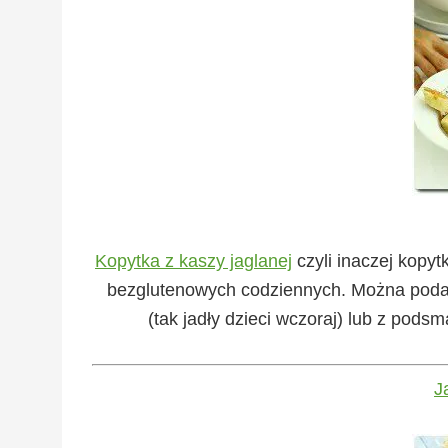
Kopytka z kaszy jaglanej
czyli inaczej kopyt
bezglutenowych codziennych. Można podaw
(tak jadły dzieci wczoraj) lub z po
J